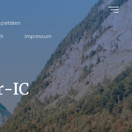
zietäten
ch
Impressum
r
-
I
C