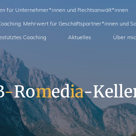
ien für Unternehmer*innen und Rechtsanwält*innen
 Coaching: Mehrwert für Geschäftspartner*innen und So
estütztes Coaching
Aktuelles
Über mi
B
-
R
o
m
e
d
i
a
-
K
e
l
l
e