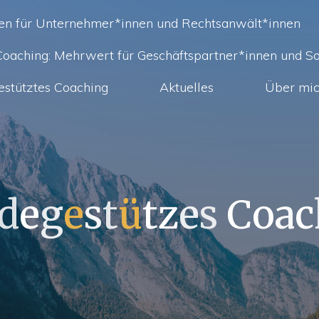
ien für Unternehmer*innen und Rechtsanwält*innen
 Coaching: Mehrwert für Geschäftspartner*innen und So
estütztes Coaching
Aktuelles
Über mi
d
e
g
e
s
t
ü
t
z
e
s
C
o
a
c