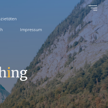
zietäten
ch
Impressum
h
i
n
g